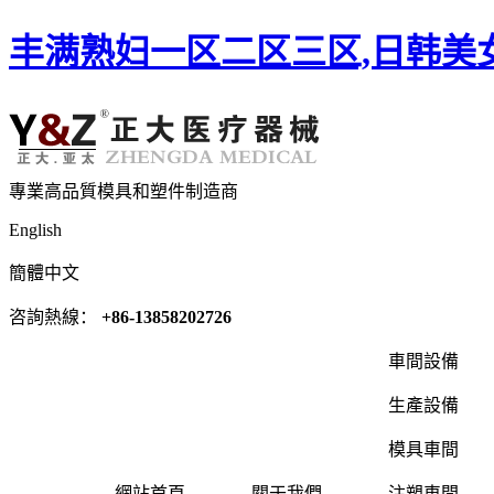
丰满熟妇一区二区三区,日韩美
專業高品質模具和塑件制造商
English
簡體中文
咨詢熱線：
+86-13858202726
車間設備
生產設備
模具車間
網站首頁
關于我們
注塑車間