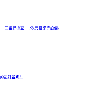
， 三坐標檢查， 2次元投影等設備。
的最好證明！