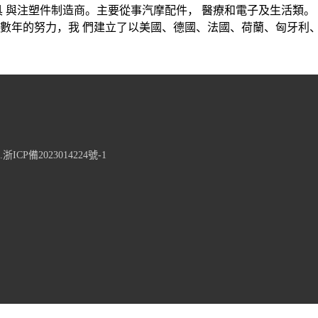
 與注塑件制造商。主要從事汽摩配件， 醫療和電子及生活類。
數年的努力，我 們建立了以美國、德國、法國、荷蘭、匈牙利、
d.浙ICP備2023014224號-1