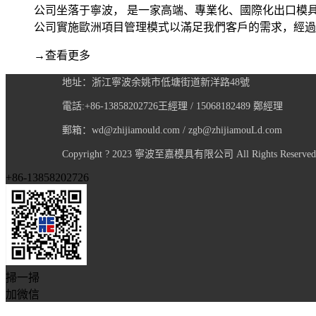
公司坐落于寧波， 是一家高端、專業化、國際化出口模具
公司實施歐洲項目管理模式以滿足我們客戶的需求，經過
→
查看更多
地址：浙江寧波余姚市低塘街道新洋路48號
電話:+86-13858202726王經理 / 15068182489 鄭經理
郵箱：wd@zhijiamould.com / zgb@zhijiamouLd.com
Copyright ? 2023 寧波至嘉模具有限公司 All Rights Reserve
+86-13858202726
掃一掃
加微信